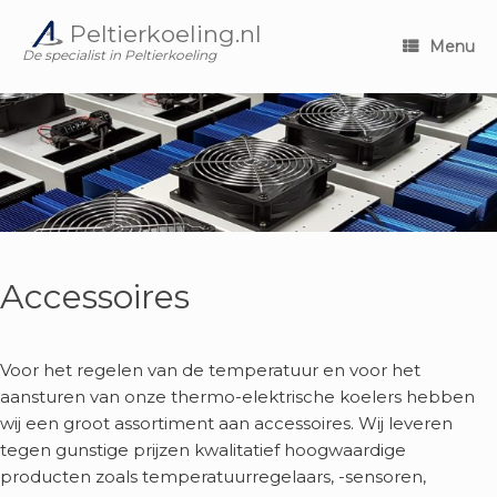
Ga
Peltierkoeling.nl
naar
Menu
de
De specialist in Peltierkoeling
inhoud
Accessoires
Voor het regelen van de temperatuur en voor het
aansturen van onze thermo-elektrische koelers hebben
wij een groot assortiment aan accessoires. Wij leveren
tegen gunstige prijzen kwalitatief hoogwaardige
producten zoals temperatuurregelaars, -sensoren,