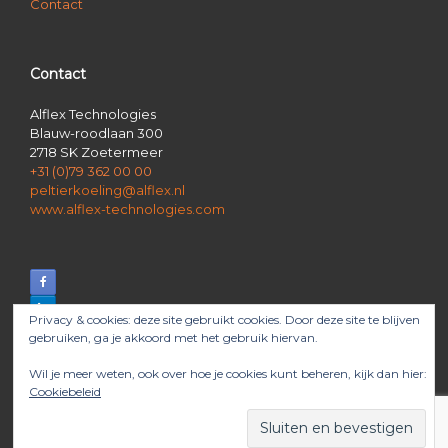
Contact
Contact
Alflex Technologies
Blauw-roodlaan 300
2718 SK Zoetermeer
+31 (0)79 362 00 00
peltierkoeling@alflex.nl
www.alflex-technologies.com
Privacy & cookies: deze site gebruikt cookies. Door deze site te blijven
gebruiken, ga je akkoord met het gebruik hiervan.
Wil je meer weten, ook over hoe je cookies kunt beheren, kijk dan hier:
Cookiebeleid
© 2026 Alflex Technologies