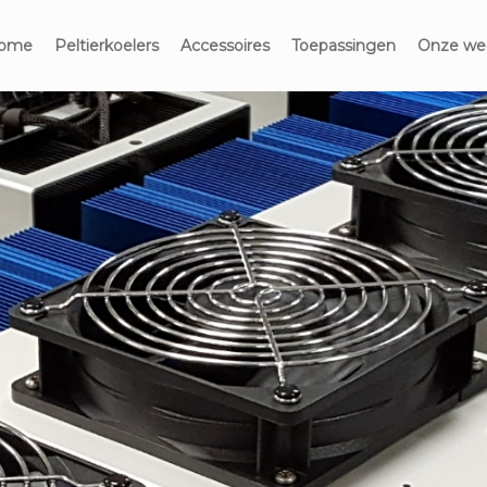
ome
Peltierkoelers
Accessoires
Toepassingen
Onze wer