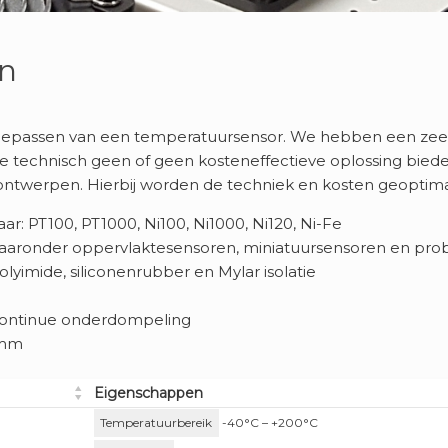
n
 toepassen van een temperatuursensor. We hebben een zee
ze technisch geen of geen kosteneffectieve oplossing bied
ntwerpen. Hierbij worden de techniek en kosten geoptima
r: PT100, PT1000, Ni100, Ni1000, Ni120, Ni-Fe
 waaronder oppervlaktesensoren, miniatuursensoren en pro
yimide, siliconenrubber en Mylar isolatie
continue onderdompeling
7 mm
Eigenschappen
Temperatuurbereik
-40°C – +200°C