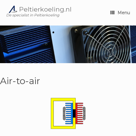
Ga
Peltierkoeling.nl
naar
Menu
de
De specialist in Peltierkoeling
inhoud
Air-to-air