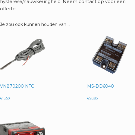
hysterese/nauwkeurigheid. Neem contact op voor een
offerte.
Je zou ook kunnen houden van …
VN870200 NTC
MS-DD6040
€
15,50
€
20,85