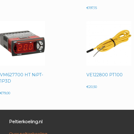
€
197,15
VM627700 HT NiPT-
VE122800 PT100
1P3D
€
20,50
€
79,00
Peltierkoeling.nl
Over peltierkoeling